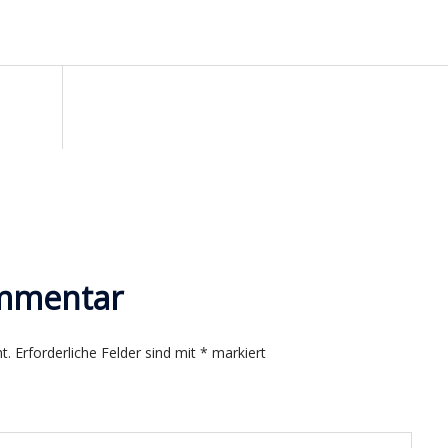
n
ommentar
t.
Erforderliche Felder sind mit
*
markiert