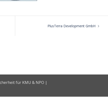
n
PlusTerra Development GmbH
icherheit für KMU & NPO |