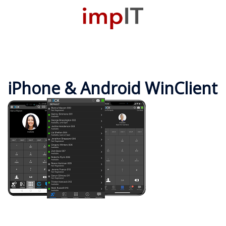
Zum
Inhalt
M
springen
u
iPhone & Android WinClient