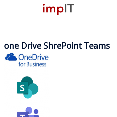
Zum
Inhalt
M
springen
u
one Drive ShrePoint Teams