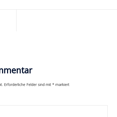
n
ommentar
t.
Erforderliche Felder sind mit
*
markiert