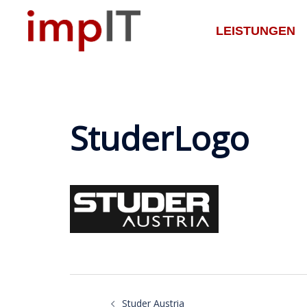
Zum
Inhalt
LEISTUNGEN
springen
StuderLogo
Beitragsnavigatio
Studer Austria