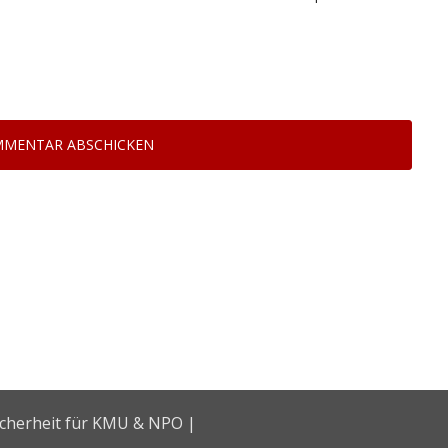
icherheit für KMU & NPO |