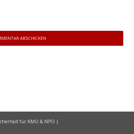
icherheit für KMU & NPO |