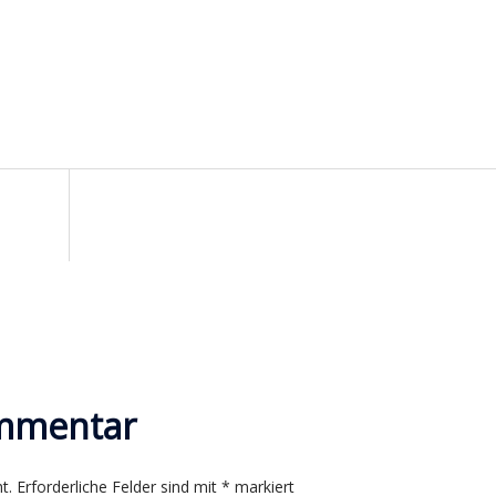
n
ommentar
t.
Erforderliche Felder sind mit
*
markiert