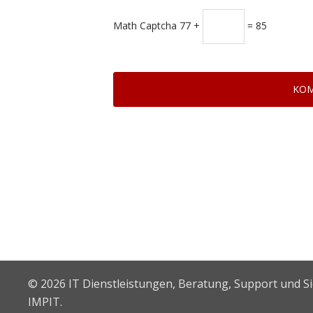
Math Captcha
77 +
= 85
© 2026 IT Dienstleistungen, Beratung, Support und S
IMPIT.