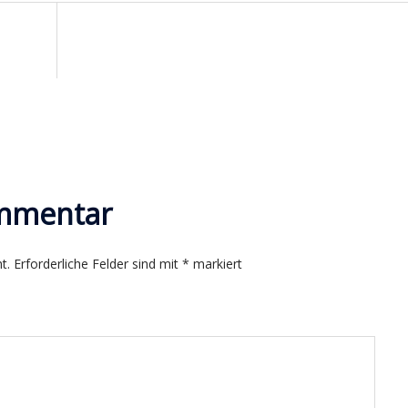
n
ommentar
t.
Erforderliche Felder sind mit
*
markiert