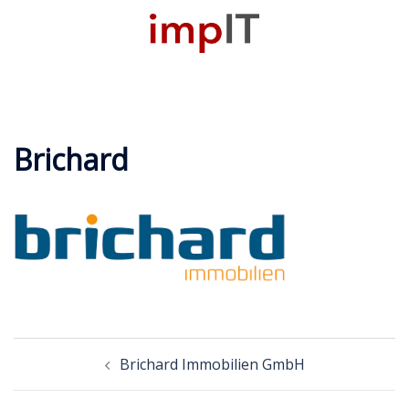
Zum
Inhalt
M
springen
u
Brichard
Beitragsnavigation
Brichard Immobilien GmbH